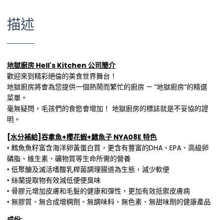
描述
地獄廚房 Hell's Kitchen 公司簡介
歡迎來到精彩絕倫的美食世界舞台！
地獄廚房將會為您提供一個熱鬧而繁忙的廚房 — “地獄廚房”的精選
菜單。
毫無疑問，毛孩們的食慾會增加！ 地獄廚房的標誌就是不妥協的證
明。
[水分補給]吞拿魚+櫻花蝦+鱈魚子 NYA08E
特色
• 鱈魚魚籽富含海洋卵黃蛋白質，更含有豐富的DHA、EPA、高級卵
磷脂、維生素、礦物質等生命所需的營養
• 低聚醣及滅活嗜酸乳桿菌調理腸道為生態，減少軟便
• 絲蘭提取物有效減低便便臭味
• 骨膠元增加皮膚和毛髮的健康和彈性，更加有效抵禦皮膚病
• 無膠質、無合成增稠劑、無調味料、無色素、無甜味劑的健康產品
成份: