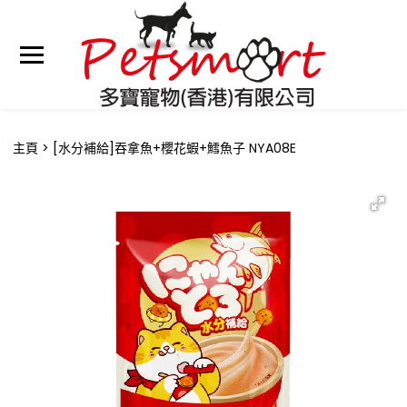
主頁
[水分補給]吞拿魚+櫻花蝦+鱈魚子 NYA08E