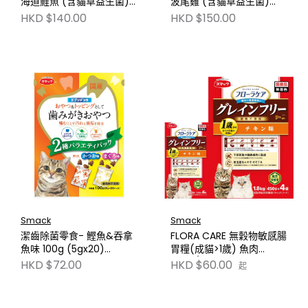
海道鮭魚 (含貓草益生菌)
波尾雞 (含貓草益生菌)
1.6kg SM2205
1.6kg SM2202
HKD $140.00
HKD $150.00
Smack
Smack
潔齒除菌零食- 鰹魚&吞拿
FLORA CARE 無穀物敏感腸
魚味 100g (5gx20)
胃糧(成貓>1歲) 魚肉
SM2265
720g/1.8kg SM2391
HKD $60.00
HKD $72.00
起
SM2396