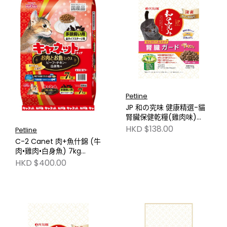
Petline
JP 和の究味 健康精選-貓
腎臟保健乾糧(雞肉味)
1.4kg NJP571
HKD $138.00
Petline
C-2 Canet 肉+魚什錦 (牛
肉•雞肉•白身魚) 7kg
PLCC-C2
HKD $400.00