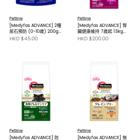
Petline
Petline
[Medyfas ADVANCE] 2種
[Medyfas ADVANCE] 腎
尿石預防 (0-10歲) 200g
臟健康維持 7歲起 1.5kg
PL-MFA12
PL-MFA11
HKD $45.00
HKD $200.00
Petline
Petline
[Medyfas ADVANCE] 防
[Medyfas ADVANCE] 無