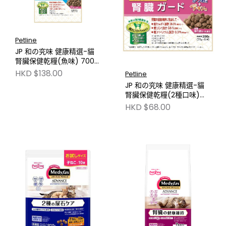
Petline
JP 和の究味 健康精選-貓
腎臟保健乾糧(魚味) 700g
NJP007
HKD $138.00
Petline
JP 和の究味 健康精選-貓
腎臟保健乾糧(2種口味)
200g NJP557
HKD $68.00