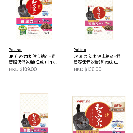
Petline
Petline
JP 和の究味 健康精選-貓
JP 和の究味 健康精選-貓
腎臟保健乾糧(魚味) 1.4kg
腎臟保健乾糧(雞肉味)
NJP570
700g NJP279
HKD $189.00
HKD $138.00