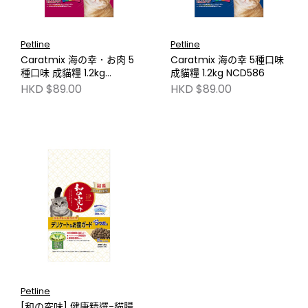
Petline
Petline
Caratmix 海の幸．お肉 5
Caratmix 海の幸 5種口味
種口味 成貓糧 1.2kg
成貓糧 1.2kg NCD586
NCD588
HKD $89.00
HKD $89.00
Petline
[和の究味] 健康精選-貓腸