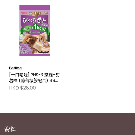
Petline
[一口啫喱] PNS-3 嫩雞+甜
薯味 (葡萄糖胺配合) 48g
PL-PI320
HKD $28.00
資料