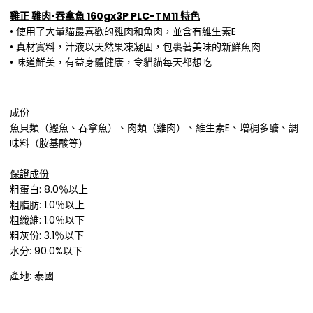
雞正 雞肉•吞拿魚 160gx3P PLC-TM11
特色
• 使用了大量貓最喜歡的雞肉和魚肉，並含有維生素E
• 真材實料，汁液以天然果凍凝固，包裹著美味的新鮮魚肉
• 味道鮮美，有益身體健康，令貓貓每天都想吃
成份
魚貝類（鰹魚、吞拿魚）、肉類（雞肉）、維生素E、增稠多醣、調
味料（胺基酸等）
保證成份
粗蛋白: 8.0％以上
粗脂肪: 1.0％以上
粗纖維: 1.0％以下
粗灰份: 3.1％以下
水分: 90.0%以下
產地: 泰國