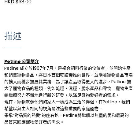
HKD $38.00
描述
Petline 公司簡介
Petline 成立於1967年7月，是複合飼料行業的佼佼者，並開始生產
和銷售寵物食品。將日本首個乾貓糧推向世界，並隨著寵物食品市場
的擴大而穩步擴展其業務。為了讓產品取得更大的進步，Petline 擴
大了寵物食品的種類，例如乾糧，濕糧，脫水產品和零食。寵物生產
線繼續努力不懈地進行新的研發，以滿足寵物愛好者的需求。
現在，寵物就像他們的家人一樣成為生活的伴侶。在Petline，我們
希望以與主人相同的視角關注這些重要的家庭寵物。
秉承“對品質的熱愛”的座右銘，Petline將繼續以無盡的愛和最高的
品質來回應寵物愛好者的需求。